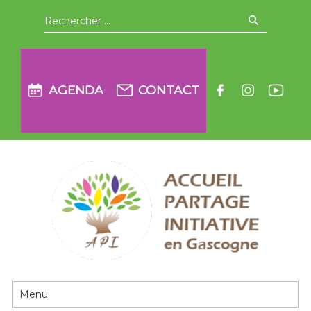
Aller
Recherche
pour
:
à
la
AGENDA
CONTACT
navigation
principale
API en Gascogne
Passer
au