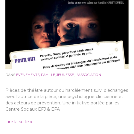
DANS
ÉVÉNEMENTS
,
FAMILLE
,
JEUNESSE
,
L'ASSOCIATION
Pièces de théâtre autour du harcèlement suivi d’échanges
avec l’autrice de la pièce, une psychologue clinicienne et
des acteurs de prévention. Une initiative portée par les
Centre Sociaux EFJ & EFA
Lire la suite »