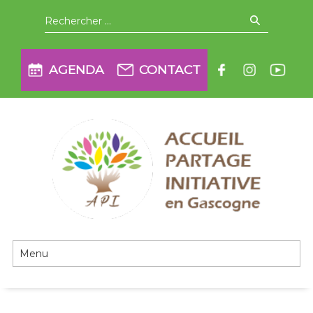
Aller
Recherche
pour
:
à
AGENDA
CONTACT
la
navigation
API en Gascogne
principale
Passer
au
contenu