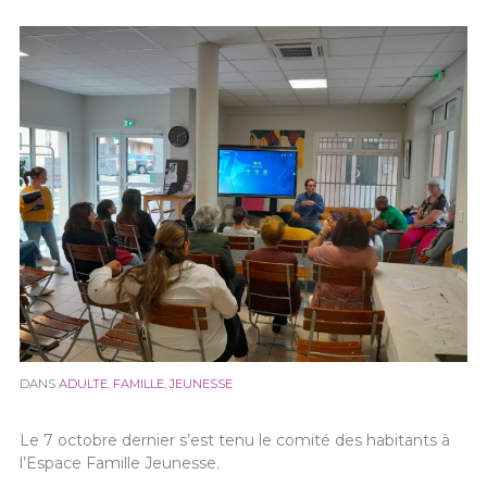
DANS
ADULTE
,
FAMILLE
,
JEUNESSE
Le 7 octobre dernier s’est tenu le comité des habitants à
l’Espace Famille Jeunesse.