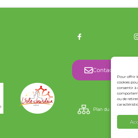
Contact
Pour offrir 
cookies pour
consentir à 
comportement
ou de retire
caractéristi
Plan du site
Ac