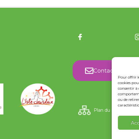
Contact
Pour offrir 
cookies pour
consentir à 
comportement
ou de retire
caractéristi
Plan du site
Ac