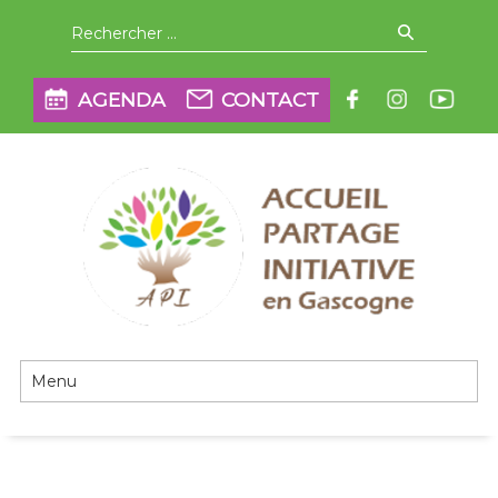
Aller
Recherche
pour
:
à
AGENDA
CONTACT
la
API en Gascogne
navigation
principale
Passer
au
contenu