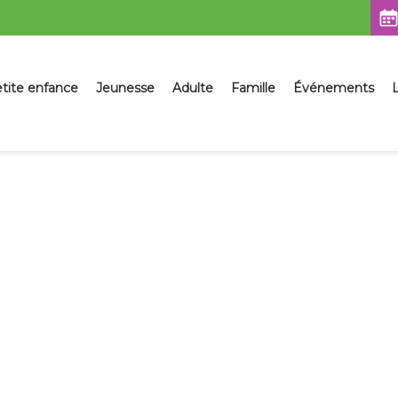
sser
tite enfance
Jeunesse
Adulte
Famille
Événements
L
ntenu