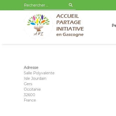
Aller
Recherche
API en Gascogne
à
pour
Pa
Pe
la
:
au
navigation
co
principale
Adresse
Salle Polyvalente
Isle Jourdain
Gers
Occitanie
32600
France