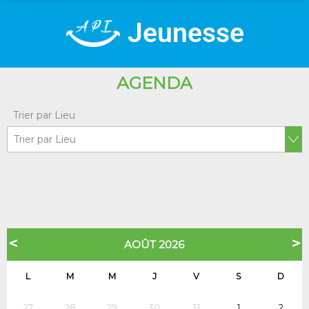
Jeunesse
AGENDA
Trier par Lieu
<
>
AOÛT 2026
L
M
M
J
V
S
D
27
28
29
30
31
1
2