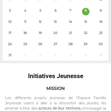
3
4
5
6
7
8
9
10
11
12
13
14
15
16
17
18
19
20
21
22
23
24
25
26
27
28
29
30
31
1
2
3
4
5
6
Initiatives Jeunesse
MISSION
Les différents projets jeunesse de l’Espace Famille
Jeunesse visent à aller à la rencontre des jeunes, les
amener à être des
acteurs de leur territoire,
encourager la