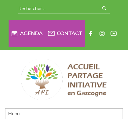
Aller
Recherche
pour
:
à
la
AGENDA
CONTACT
navigation
principale
API en Gascogne
Passer
au
contenu