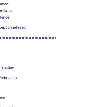
fance
’enfance
nfance
ceptionnelles
ici
Animation
 Animation
e
nce