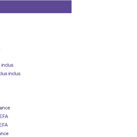
inclus
us inclus
fance
 EFA
 EFA
ance