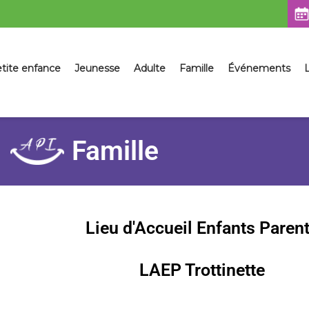
sser
tite enfance
Jeunesse
Adulte
Famille
Événements
L
ntenu
Famille
L
ieu
d'
Accueil
E
nfants
P
aren
LAEP Trottinette