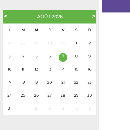
<
>
AOÛT 2026
L
M
M
J
V
S
D
27
28
29
30
31
1
2
3
4
5
6
7
8
9
10
11
12
13
14
15
16
17
18
19
20
21
22
23
24
25
26
27
28
29
30
31
1
2
3
4
5
6