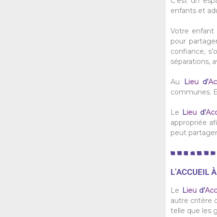
C’est un esp
enfants et adu
Votre enfant a
pour partager
confiance, s
séparations, a
Au
L
ieu
d’
Ac
communes. Elle
Le
L
ieu
d’
Acc
appropriée af
peut partager
L’ACCUEIL 
Le
L
ieu
d’
Acc
autre critère
telle que les 