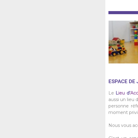
ESPACE DE 
Le
L
ieu
d’
Acc
aussi un lieu
personne réf
moment privil
Nous vous acc