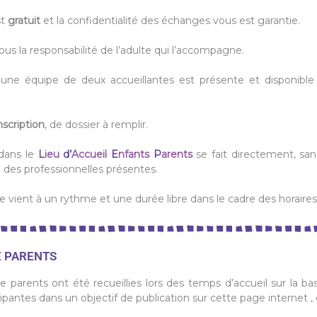
st
gratuit
et la confidentialité des échanges vous est garantie.
ous la responsabilité de l’adulte qui l’accompagne.
 une équipe de deux accueillantes est présente et disponible
nscription
, de dossier à remplir.
dans le
L
ieu
d’
Accueil
E
nfants
P
arents
se fait directement, san
e des professionnelles présentes.
e vient à un rythme et une durée libre dans le cadre des horaire
E PARENTS
e parents ont été recueillies lors des temps d’accueil sur la b
cipantes dans un objectif de publication sur cette page internet 