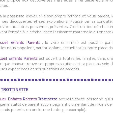
ace propice aux découvertes mais aussi à l’entraide et à la c
ltes.
 la possibilité d’évoluer à son propre rythme et vous, parent, la 
 ses découvertes et ses explorations. Poussé par sa curiosité
’ouvre aux autres personnes présentes. C’est un lieu où chacu
vant l’entrée à la crèche, chez l’assistante maternelle ou encore à
cueil
E
nfants
P
arents
, le vivre ensemble est possible par 
s nous rappellent, parent, enfant, accueillant(e), notre place dan
ueil
E
nfants
P
arents
est ouvert à toutes les familles dans un
in que chacun trouve ses propres solutions et sa place au sein 
 ses expériences et ses questions de parents.
À TROTTINETTE
ueil
E
nfants
P
arents
Trottinette
accueille toute personne qui 
 que le statut de parent accompagnant d’un enfant de moins de
grands-parents, un oncle, une tante, par exemple).