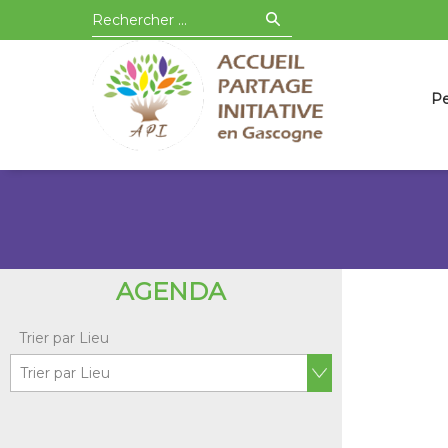
Aller
Recherche
API en Gascogne
à
pour
Pa
Pe
la
:
au
navigation
co
principale
AGENDA
Trier par Lieu