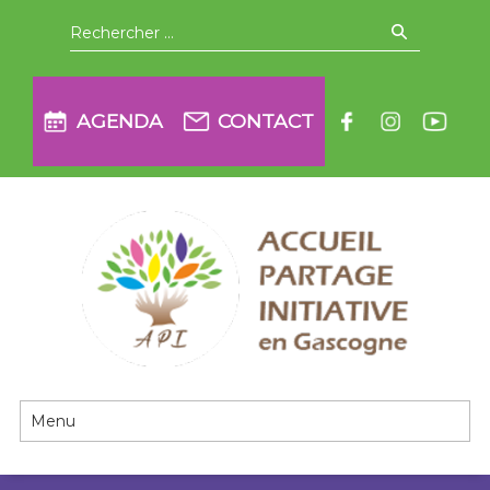
Aller
Recherche
pour
:
à
la
AGENDA
CONTACT
navigation
API en Gascogne
principale
Passer
au
contenu