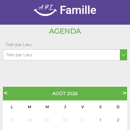
Famille
AGENDA
Trier par Lieu
<
>
AOÛT 2026
L
M
M
J
V
S
D
27
28
29
30
31
1
2