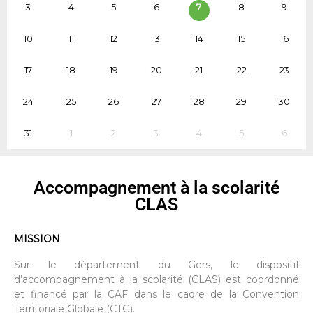
3
4
5
6
7
8
9
10
11
12
13
14
15
16
17
18
19
20
21
22
23
24
25
26
27
28
29
30
31
1
2
3
4
5
6
Accompagnement à la scolarité
CLAS
MISSION
Sur le département du Gers, le dispositif
d’accompagnement à la scolarité (CLAS) est coordonné
et financé par la CAF dans le cadre de la Convention
Territoriale Globale (CTG).