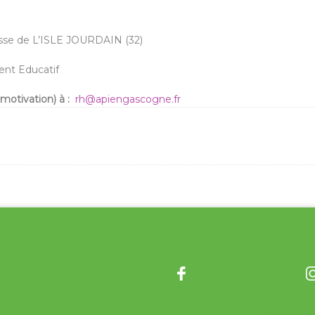
nesse de L’ISLE JOURDAIN (32)
ment Educatif
 motivation)
à :
rh@apiengascogne.fr