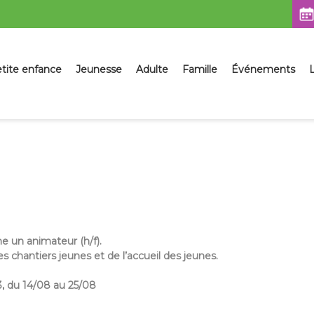
sser
tite enfance
Jeunesse
Adulte
Famille
Événements
L
ntenu
e un animateur (h/f).
s chantiers jeunes et de l’accueil des jeunes.
3,
du 14/08 au 25/08