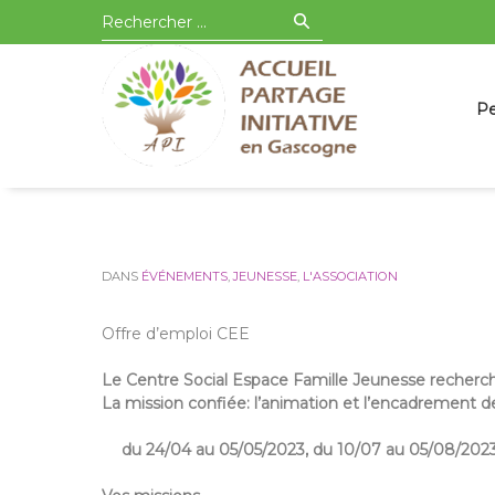
Aller
Recherche
API en Gascogne
à
pour
Pa
Pe
la
:
au
navigation
co
principale
DANS
ÉVÉNEMENTS
,
JEUNESSE
,
L'ASSOCIATION
Offre d’emploi CEE
Le Centre Social Espace Famille Jeunesse recherch
La mission confiée:
l’animation et l’encadrement de
du 24/04 au 05/05/2023,
du 10/07 au 05/08/202